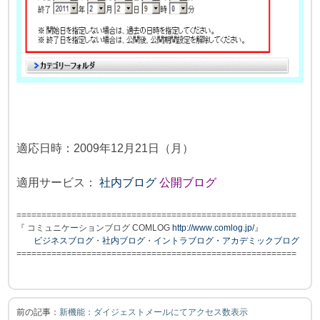
適応日時：2009年12月21日（月）
適用サービス：
社内ブログ
公開ブログ
==========
=====
=====
==========
==========
=====
=====
======
『 コミュニケーションブログ COMLOG
http
://ww
w
.com
log.jp
/
』
ビジネスブログ
・
社内ブログ
・
イントラブログ
・
アカデミックブログ
==========
=====
=====
==========
==========
=====
=====
======
前の記事：
新機能：ダイジェストメールにてアクセス数表示