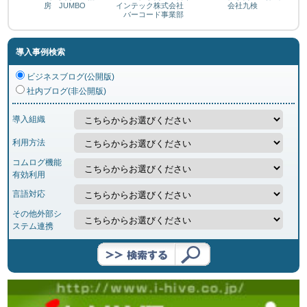
房 JUMBO
インテック株式会社
会社九検
バーコード事業部
導入事例検索
ビジネスブログ(公開版)
社内ブログ(非公開版)
導入組織
利用方法
コムログ機能
有効利用
言語対応
その他外部シ
ステム連携