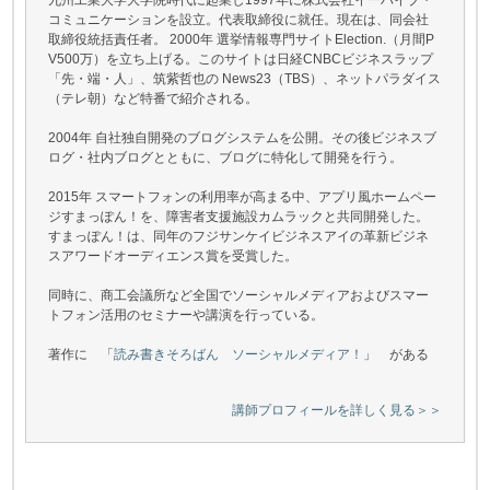
九州工業大学大学院時代に起業し1997年に株式会社イーハイブ・
コミュニケーションを設立。代表取締役に就任。現在は、同会社
取締役統括責任者。 2000年 選挙情報専門サイトElection.（月間P
V500万）を立ち上げる。このサイトは日経CNBCビジネスラップ
「先・端・人」、筑紫哲也の News23（TBS）、ネットパラダイス
（テレ朝）など特番で紹介される。
2004年 自社独自開発のブログシステムを公開。その後ビジネスブ
ログ・社内ブログとともに、ブログに特化して開発を行う。
2015年 スマートフォンの利用率が高まる中、アプリ風ホームペー
ジすまっぽん！を、障害者支援施設カムラックと共同開発した。
すまっぽん！は、同年のフジサンケイビジネスアイの革新ビジネ
スアワードオーディエンス賞を受賞した。
同時に、商工会議所など全国でソーシャルメディアおよびスマー
トフォン活用のセミナーや講演を行っている。
著作に 「
読み書きそろばん ソーシャルメディア！
」 がある
講師プロフィールを詳しく見る＞＞