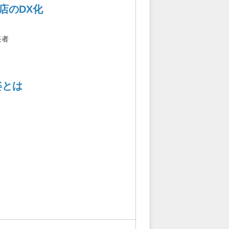
店のDX化
任者
姿とは