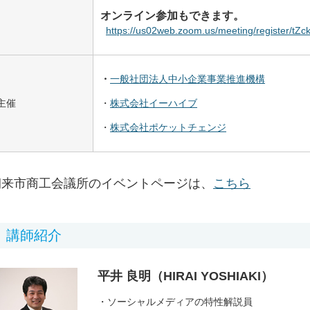
オンライン参加もできます。
https://us02web
.zoom.us/meetin
g/register/tZc
・
一般社団法人中小企業事業推進機構
主催
・
株式会社イーハイブ
・
株式会社ポケットチェンジ
朝来市商工会議所のイベントページは、
こちら
講師紹介
平井 良明（HIRAI YOSHIAKI）
・ソーシャルメディアの特性解説員