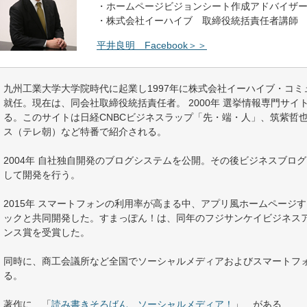
・ホームページビジョンシート作成アドバイザ
・株式会社イーハイブ 取締役統括責任者講
平井良明 Facebook＞＞
九州工業大学大学院時代に起業し1997年に株式会社イーハイブ・コ
就任。現在は、同会社取締役統括責任者。 2000年 選挙情報専門サイトEle
る。このサイトは日経CNBCビジネスラップ「先・端・人」、筑紫哲也の 
ス（テレ朝）など特番で紹介される。
2004年 自社独自開発のブログシステムを公開。その後ビジネスブロ
して開発を行う。
2015年 スマートフォンの利用率が高まる中、アプリ風ホームページ
ックと共同開発した。すまっぽん！は、同年のフジサンケイビジネス
ンス賞を受賞した。
同時に、商工会議所など全国でソーシャルメディアおよびスマートフ
る。
著作に 「
読み書きそろばん ソーシャルメディア！
」 がある