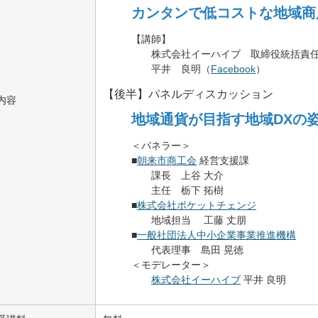
カンタンで低コストな地域商
【講師】
株式会社イーハイブ 取締役統括責
平井 良明（
Facebook
）
【後半】パネルディスカッション
内容
地域通貨が目指す地域DXの
＜パネラー＞
■
朝来市商工会
経営支援課
課長 上谷 大介
主任 栃下 拓樹
■
株式会社ポケットチェンジ
地域担当 工藤 丈朋
■
一般社団法人中小企業事業推進機構
代表理事 島田 晃徳
＜モデレーター＞
株式会社イーハイブ
平井 良明