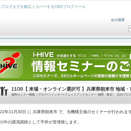
ブログまでを幅広くカバーするCMSブログツール
会社概要
11/30【 来場・オンライン選択可 】兵庫県朝来市 地
無料セミナー情報（ブログ×ツイッター×フェイスブックセミナー 福岡・東京） :社内ブ
する「COMLOG」
022年11月30日 に 兵庫県朝来市 で、当機構主催のセミナーが行われま
の中の講演講師として平井が登壇致します。