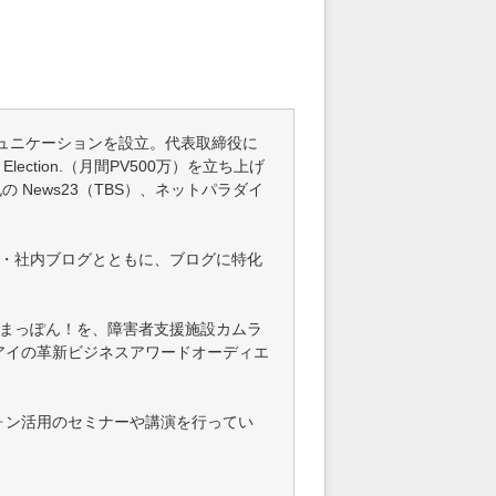
ー
師
ミュニケーションを設立。代表取締役に
ction.（月間PV500万）を立ち上げ
News23（TBS）、ネットパラダイ
グ・社内ブログとともに、ブログに特化
すまっぽん！を、障害者支援施設カムラ
アイの革新ビジネスアワードオーディエ
ォン活用のセミナーや講演を行ってい