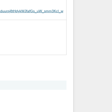
k
duurpj8tHdykWJf
afGs_uW_smm3KcI
_w